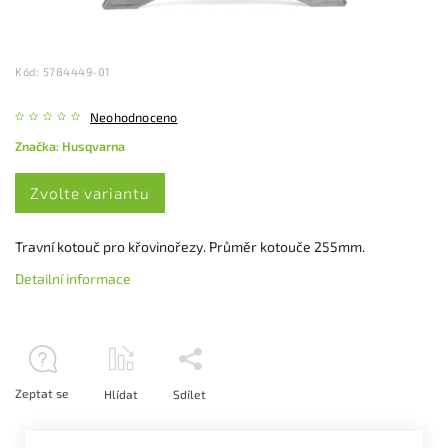
Kód:
5784449-01
Neohodnoceno
Značka:
Husqvarna
Zvolte variantu
Travní kotouč pro křovinořezy. Průměr kotouče 255mm.
Detailní informace
Zeptat se
Hlídat
Sdílet