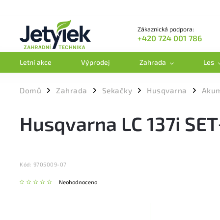
Zákaznická podpora:
+420 724 001 786
Letní akce
Výprodej
Zahrada
Les
Domů
Zahrada
Sekačky
Husqvarna
Akum
/
/
/
/
Husqvarna LC 137i SET
Kód:
9705009-07
Neohodnoceno