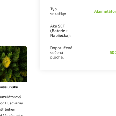
Typ
Akumuláto
sekačky
:
Aku SET
(Baterie +
Nabíječka)
:
Doporučená
sečená
50
plocha
:
mise uhlíku
kumulátorový
 od Husqvarny
ští během
ní žádné emise