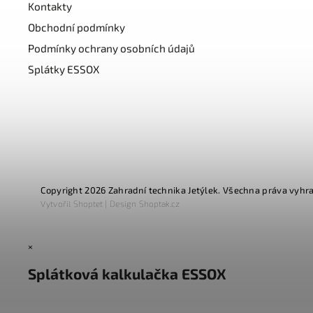
Kontakty
Obchodní podmínky
Podmínky ochrany osobních údajů
Splátky ESSOX
Copyright 2026
Zahradní technika Jetýlek
. Všechna práva vyhr
Vytvořil
Shoptet
| Design
Shoptak.cz
×
Splátková kalkulačka ESSOX