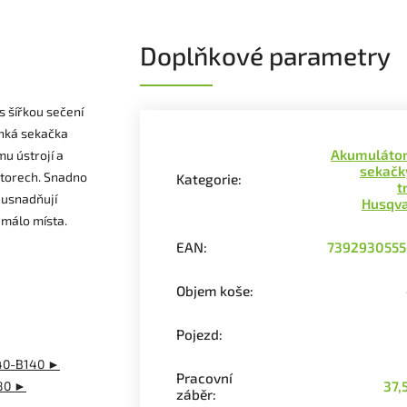
Doplňkové parametry
 šířkou sečení
ehká sekačka
Akumuláto
u ústrojí a
sekačk
storech. Snadno
Kategorie
:
t
i usnadňují
Husqv
 málo místa.
EAN
:
739293055
Objem koše
:
Pojezd
:
 40-B140 ►
Pracovní
80 ►
37,
záběr
: