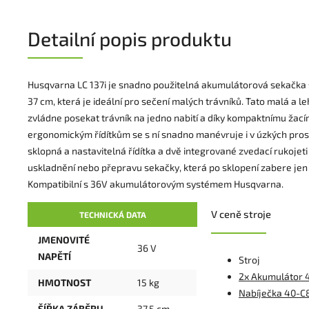
Detailní popis produktu
Husqvarna LC 137i je snadno použitelná akumulátorová sekačka s
37 cm, která je ideální pro sečení malých trávníků. Tato malá a l
zvládne posekat trávník na jedno nabití a díky kompaktnímu žacím
ergonomickým řídítkům se s ní snadno manévruje i v úzkých pro
sklopná a nastavitelná řídítka a dvě integrované zvedací rukojet
uskladnění nebo přepravu sekačky, která po sklopení zabere jen
Kompatibilní s 36V akumulátorovým systémem Husqvarna.
V ceně stroje
TECHNICKÁ DATA
JMENOVITÉ
36 V
NAPĚTÍ
Stroj
2x Akumulátor
HMOTNOST
15 kg
Nabíječka 40-C
ŠÍŘKA ZÁBĚRU
37,5 cm