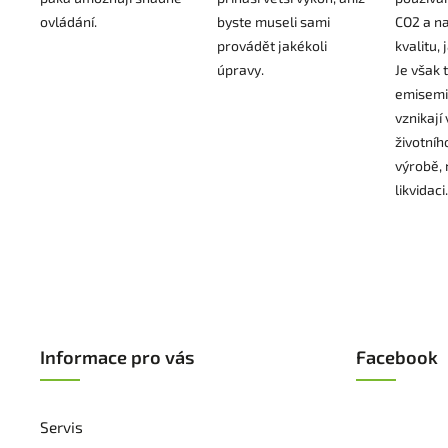
ovládání.
byste museli sami
CO2 a na
provádět jakékoli
kvalitu,
úpravy.
Je však 
emisemi
vznikají 
životního
výrobě, 
likvidaci.
Informace pro vás
Facebook
Servis