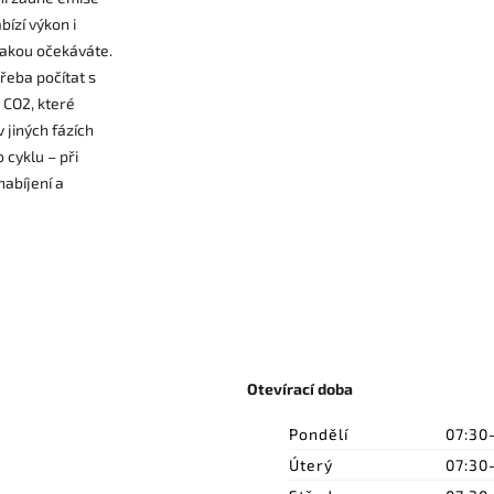
bízí výkon i
 jakou očekáváte.
třeba počítat s
 CO2, které
v jiných fázích
 cyklu – při
nabíjení a
Otevírací doba
Pondělí
07:30
Úterý
07:30