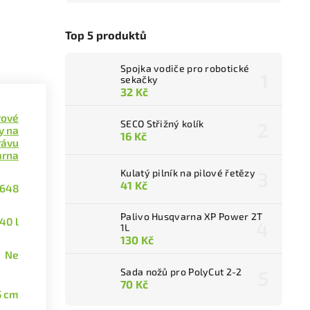
Top 5 produktů
Spojka vodiče pro robotické
sekačky
32 Kč
rové
SECO Střižný kolík
y na
16 Kč
rávu
arna
Kulatý pilník na pilové řetězy
41 Kč
5648
Palivo Husqvarna XP Power 2T
40 l
1L
130 Kč
Ne
Sada nožů pro PolyCut 2-2
70 Kč
5 cm