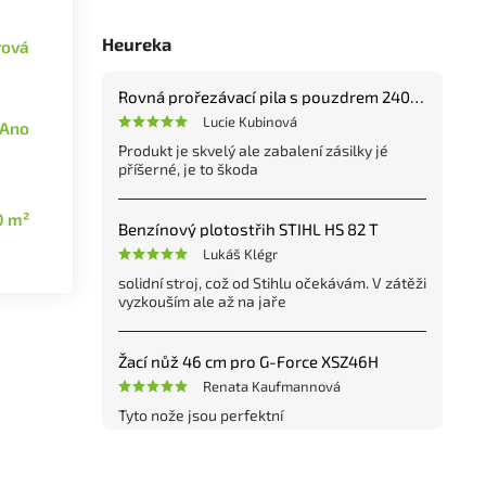
Heureka
rová
Rovná prořezávací pila s pouzdrem 240 mm
Lucie Kubinová
Ano
Produkt je skvelý ale zabalení zásilky jé
příšerné, je to škoda
0 m²
Benzínový plotostřih STIHL HS 82 T
Lukáš Klégr
solidní stroj, což od Stihlu očekávám. V zátěži
vyzkouším ale až na jaře
Žací nůž 46 cm pro G-Force XSZ46H
Renata Kaufmannová
Tyto nože jsou perfektní