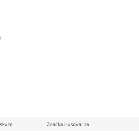
o
iskuze
Značka
Husqvarna