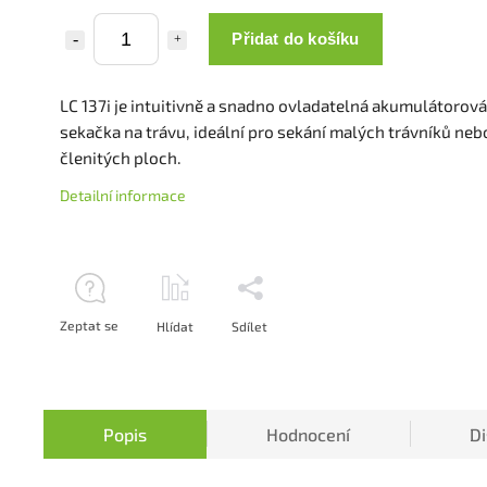
Přidat do košíku
LC 137i je intuitivně a snadno ovladatelná akumulátorová
sekačka na trávu, ideální pro sekání malých trávníků neb
členitých ploch.
Detailní informace
Zeptat se
Hlídat
Sdílet
Popis
Hodnocení
D