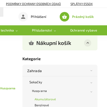
PODMÍNKY OCHRANY OSOBNÍCH ÚDAJŮ
SPLÁTKY ESSOX
Prázdný košík
Přihlášení
Nákupní
košík
 technika
Příslušenství
Ochranné vybavení
Nákupní košík
Kategorie
Zahrada
Sekačky
:
Husqvarna
Husqvarna
Akumulátorové
Benzínové