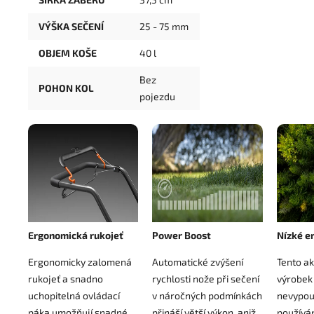
VÝŠKA SEČENÍ
25 - 75 mm
OBJEM KOŠE
40 l
Bez
POHON KOL
pojezdu
Ergonomická rukojeť
Power Boost
Nízké e
Ergonomicky zalomená
Automatické zvýšení
Tento a
rukojeť a snadno
rychlosti nože při sečení
výrobek
uchopitelná ovládací
v náročných podmínkách
nevypou
páka umožňují snadné
přináší větší výkon, aniž
používá