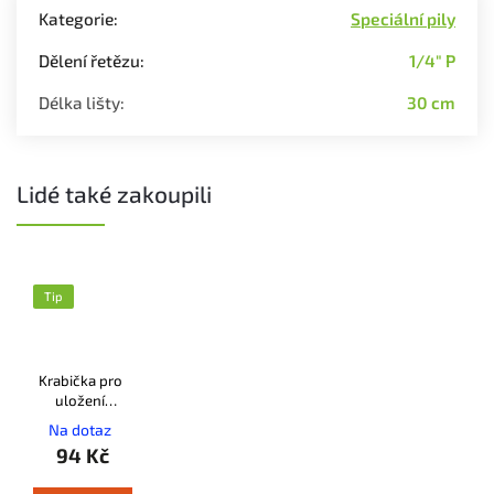
Kategorie
:
Speciální pily
Dělení řetězu
:
1/4" P
Délka lišty
:
30 cm
Lidé také zakoupili
Tip
Krabička pro
uložení
pilových
Na dotaz
řetězů STIHL
94 Kč