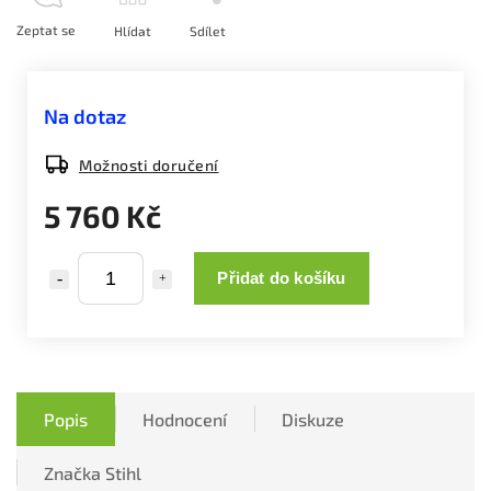
Zeptat se
Hlídat
Sdílet
Na dotaz
Možnosti doručení
5 760 Kč
Přidat do košíku
Popis
Hodnocení
Diskuze
Značka
Stihl