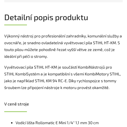
Detailní popis produktu
Výkonný nástroj pro profesionální zahradníky, komunální služby a
ovocnáře, je snadno ovladatelná vyvětvovací pila STIHL HT-KM. S
touto pilou můžete pohodlně řezat vyšší větve ze země, což je
ideální při péči o stromy.
Vyvětvovací pila STIHL HT-KM je součástí KombiNástrojů pro
STIHL KombiSystém a je kompatibilní s všemi KombiMotory STIHL,
jako je například STIHL KM 94 RC-E. Díky rychlospojce s tommy
šroubem lze připojení nástroje k motoru provést okamžitě.
V ceně stroje
Vodící lišta Rollomatic E Mini 1/4" 1,1 mm 30 cm