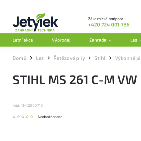
Zákaznická podpora:
+420 724 001 786
Letní akce
Výprodej
Zahrada
Les
Domů
Les
Řetězové pily
Stihl
Výkonné pi
/
/
/
/
STIHL MS 261 C-M VW
Kód:
11412000710
Neohodnoceno