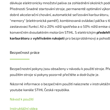
dávkuje elektronicky množství paliva za zohlednění okolních po
Přednosti: Snadné startování stroje, permanentě optimální výko
dobré akcelerační chování, automatické seřizování karburátoru,
"memory" (elektronická paměť), kombinovaná ovládací páčka s t
zastavovací funkcí. Až o 20% nižší spotřeba a o 50% nižší emise 
konvenčním dvoutaktním motorům STIHL. S elektrickým
předehř
karburátoru
a
vyhříváním rukojeti
pro bezproblémový a pohodln
Bezpečnost práce
Bezpečnostní pokyny jsou obsaženy v návodu k použití stroje. P
použitím stroje si pokyny pozorně přečtěte a dodržujte je.
Názorné informace o bezpečném použití naleznete v instruktážn
youtube kanále STIHL Česká republika.
Návod k použití
Instruktážní videa