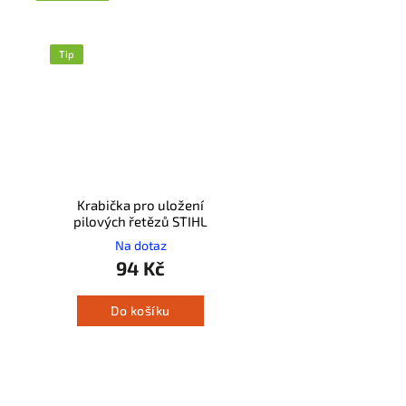
Tip
Krabička pro uložení
pilových řetězů STIHL
Na dotaz
94 Kč
Do košíku