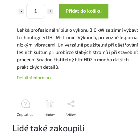
Přidat do košíku
Lehká profesionální pila o výkonu 3,0 kW se zimní výbav
technologií STIHL M-Tronic. Výkonná, provozně úsporná 
nízkými vibracemi. Univerzálně použitelná při ošetřování
lesních kultur, při probírce slabých stromů i při stavební
pracech. Snadno čistitelný filtr HD2 a mnoho dalších
praktických detailů.
Detailní informace
Zeptat se
Hlídat
Sdílet
Lidé také zakoupili