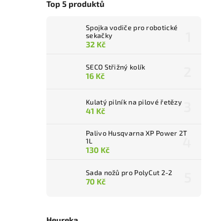
Top 5 produktů
Spojka vodiče pro robotické
sekačky
32 Kč
SECO Střižný kolík
16 Kč
Kulatý pilník na pilové řetězy
41 Kč
Palivo Husqvarna XP Power 2T
1L
130 Kč
Sada nožů pro PolyCut 2-2
70 Kč
Heureka