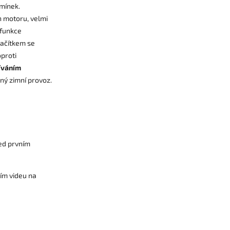
dmínek.
n motoru, velmi
 funkce
lačítkem se
oproti
íváním
ý zimní provoz.
řed prvním
ím videu na