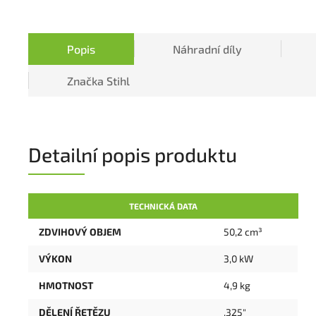
Popis
Náhradní díly
Značka
Stihl
Detailní popis produktu
TECHNICKÁ DATA
ZDVIHOVÝ OBJEM
50,2 cm³
VÝKON
3,0 kW
HMOTNOST
4,9 kg
DĚLENÍ ŘETĚZU
.325"