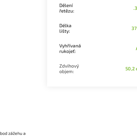
Dělení
.
řetězu
:
Délka
37
lišty
:
Vyhřívaná
rukojeť
:
Zdvihový
50,2
objem
:
 bod zážehu a