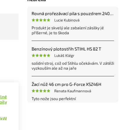
Rovná prořezávací pila s pouzdrem 240 mm
Lucie Kubinová
Produkt je skvelý ale zabalení zásilky jé
příšerné, je to škoda
Benzínový plotostřih STIHL HS 82 T
Lukáš Klégr
solidní stroj, což od Stihlu očekávám. V zátěži
vyzkouším ale až na jaře
Žací nůž 46 cm pro G-Force XSZ46H
Renata Kaufmannová
ilné
Tyto nože jsou perfektní
pily
9 kW