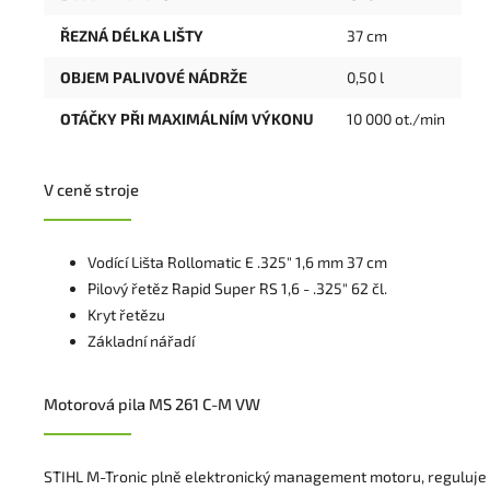
ŘEZNÁ DÉLKA LIŠTY
37 cm
OBJEM PALIVOVÉ NÁDRŽE
0,50 l
OTÁČKY PŘI MAXIMÁLNÍM VÝKONU
10 000 ot./min
V ceně stroje
Vodící Lišta Rollomatic E .325" 1,6 mm 37 cm
Pilový řetěz Rapid Super RS 1,6 - .325" 62 čl.
Kryt řetězu
Základní nářadí
Motorová pila MS 261 C-M VW
STIHL M-Tronic plně elektronický management motoru, reguluje