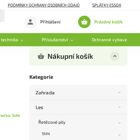
PODMÍNKY OCHRANY OSOBNÍCH ÚDAJŮ
SPLÁTKY ESSOX
Prázdný košík
Přihlášení
Nákupní
košík
 technika
Příslušenství
Ochranné vybavení
Nákupní košík
Kategorie
Zahrada
Les
načka:
Stihl
Řetězové pily
Stihl