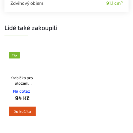
Zdvihový objem
:
91,1 cm³
Lidé také zakoupili
Tip
Krabička pro
uložení
pilových
Na dotaz
řetězů STIHL
94 Kč
Do košíku