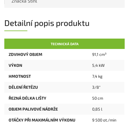
Značka
Stihl
Detailní popis produktu
TECHNICKÁ DATA
ZDVIHOVÝ OBJEM
91,1 cm³
VÝKON
5,4 kW
HMOTNOST
7,4 kg
DĚLENÍ ŘETĚZU
3/8"
ŘEZNÁ DÉLKA LIŠTY
50 cm
OBJEM PALIVOVÉ NÁDRŽE
0,85 l
OTÁČKY PŘI MAXIMÁLNÍM VÝKONU
9 500 ot./min