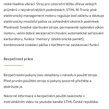
nízká hladina vibrací. Stroj pro celoroční těžbu dřeva velkých
průměrů v nejnáročnějších podmínkách. STIHL M-Tronic plně
elektronický management motoru reguluje bod zážehu a dávkuje
elektronicky množství paliva za zohlednění okolních podmínek.
Přednosti: Snadné startování stroje, permanentě optimální výkon
motoru, velmi dobré akcelerační chování, automatické seřizování
karburátoru, funkce "memory" (elektronická paměť),
kombinovaná ovládací páčka s tlačítkem se zastavovací funkcí.
Bezpečnost práce
Bezpečnostní pokyny jsou obsaženy v návodu k použití stroje.
Před prvním použitím stroje si pokyny pozorně přečtěte a
dodržujte je.
Názorné informace o bezpečném použití naleznete v
instruktážním videu na youtube kanále STIHL Česká republika.