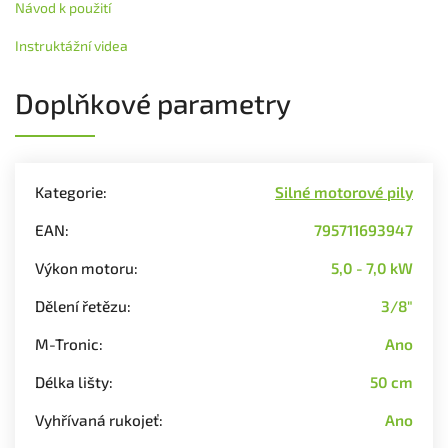
Návod k použití
Instruktážní videa
Doplňkové parametry
Kategorie
:
Silné motorové pily
EAN
:
795711693947
Výkon motoru
:
5,0 - 7,0 kW
Dělení řetězu
:
3/8"
M-Tronic
:
Ano
Délka lišty
:
50 cm
Vyhřívaná rukojeť
:
Ano