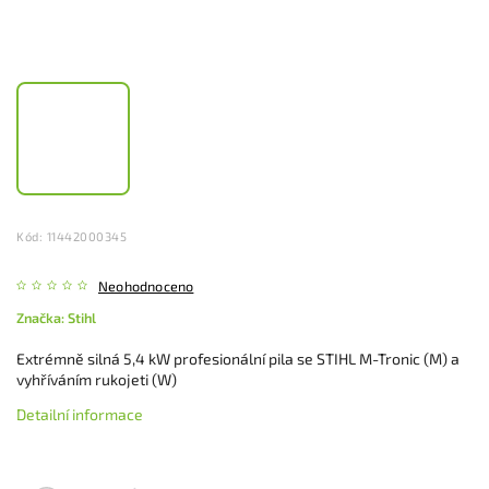
Kód:
11442000345
Neohodnoceno
Značka:
Stihl
Extrémně silná 5,4 kW profesionální pila se STIHL M-Tronic (M) a
vyhříváním rukojeti (W)
Detailní informace