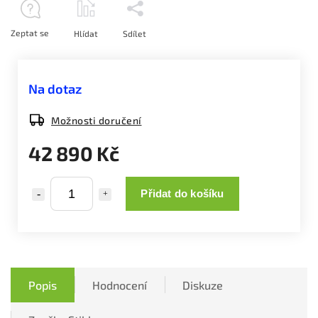
Zeptat se
Hlídat
Sdílet
Na dotaz
Možnosti doručení
42 890 Kč
Přidat do košíku
Popis
Hodnocení
Diskuze