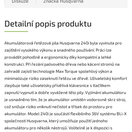
Diskuze
Značka
Husqvarna
Detailní popis produktu
Akumulátorová řetězová pila Husqvarna 240i byla vyvinuta pro
zajištění vysokého výkonu a snadného používání. Práci lze
provádět pohodlně a ergonomicky díky kompaktní a lehké
konstrukci. Při řezání palivového dřeva nebo kácení stromů na
zahradě zajistí technologie Max Torque spolehlivý výkon a
minimalizuje riziko zaseknutí řetězu ve dřevě. Uživatelský komfort
zlepšuje také uživatelsky přívětivá klávesnice s tlačítkem
zapnutí/vypnutí a dobře vyvážené tělo pily. Vyjímání akumulátoru
je usnadněno tím, že je akumulátor umístěn vodorovně skrz stroj,
což snižuje riziko vniknutí nečistot a třísek do prostoru pro
akumulátor. Model 240i je součástí flexibilního 36V systému BLi-X
společnosti Husqvarna, který umožňuje použití jednoho
akumulátoru pro několik nástrojů. Volitelně je k dispozici s