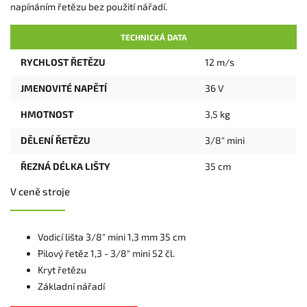
napínáním řetězu bez použití nářadí.
TECHNICKÁ DATA
RYCHLOST ŘETĚZU
12 m/s
JMENOVITÉ NAPĚTÍ
36 V
HMOTNOST
3,5 kg
DĚLENÍ ŘETĚZU
3/8" mini
ŘEZNÁ DÉLKA LIŠTY
35 cm
V ceně stroje
Vodicí lišta 3/8" mini 1,3 mm 35 cm
Pilový řetěz 1,3 - 3/8" mini 52 čl.
Kryt řetězu
Základní nářadí