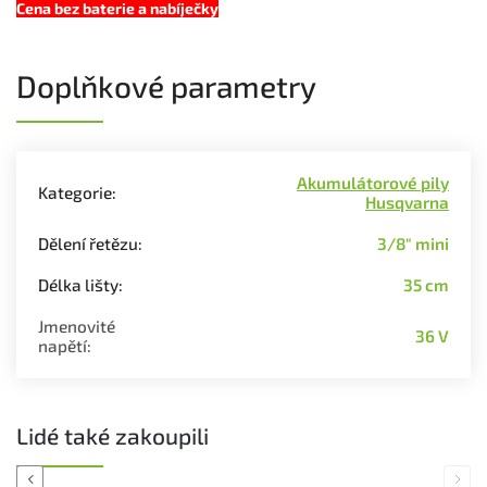
Cena bez baterie a nabíječky
Doplňkové parametry
Akumulátorové pily
Kategorie
:
Husqvarna
Dělení řetězu
:
3/8" mini
Délka lišty
:
35 cm
Jmenovité
36 V
napětí
:
Lidé také zakoupili
Previous
Next