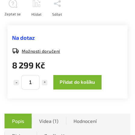
Zeptat se
Hlídat
Sdílet
Na dotaz
Možnosti doručení
8 299 Kč
Přidat do košíku
Popis
Videa (1)
Hodnocení