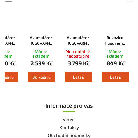
mulátor
Akumulátor
Akumulátor
Rukavice
QVARNA
HUSQVARNA
HUSQVARNA
Husqvarna
BLi30
40-B70
40-B140
Functional
Máme
Máme
Momentálně
Máme
protipořezové
kladem
skladem
nedostupné
skladem
290 Kč
2 599 Kč
3 799 Kč
849 Kč
 košíku
Do košíku
Detail
Detail
Informace pro vás
Servis
Kontakty
Obchodní podmínky