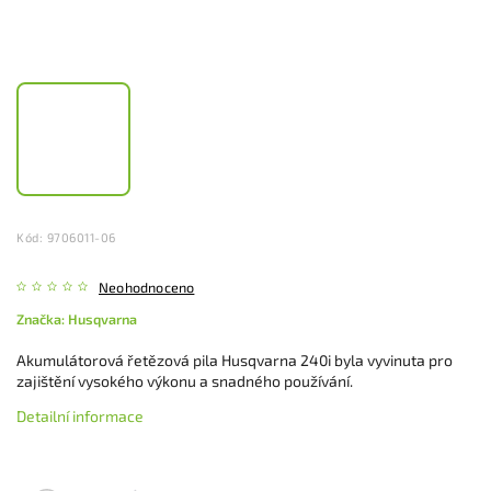
Kód:
9706011-06
Neohodnoceno
Značka:
Husqvarna
Akumulátorová řetězová pila Husqvarna 240i byla vyvinuta pro
zajištění vysokého výkonu a snadného používání.
Detailní informace