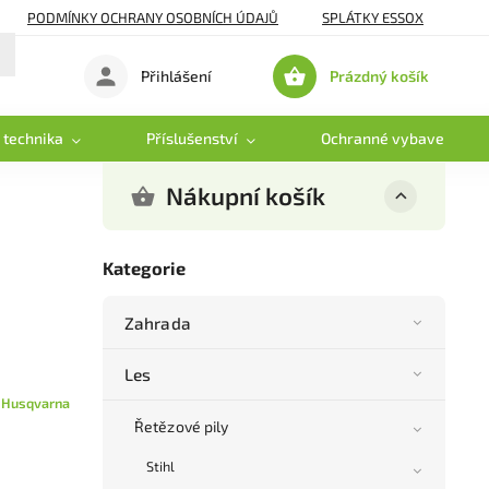
PODMÍNKY OCHRANY OSOBNÍCH ÚDAJŮ
SPLÁTKY ESSOX
Prázdný košík
Přihlášení
Nákupní
košík
 technika
Příslušenství
Ochranné vybavení
Nákupní košík
Kategorie
Zahrada
Les
:
Husqvarna
Řetězové pily
Stihl