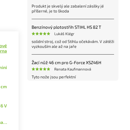
Produkt je skvelý ale zabalení zásilky jé
příšerné, je to škoda
Benzínový plotostřih STIHL HS 82 T
Lukáš Klégr
solidní stroj, což od Stihlu očekávám. V zátěži
ové
vyzkouším ale až na jaře
arna
Žací nůž 46 cm pro G-Force XSZ46H
mini
Renata Kaufmannová
Tyto nože jsou perfektní
 cm
36 V
ána…