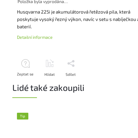
Položka byla vyprodána…
Husqvarna 225i je akumulátorová řetězová pila, která
poskytuje vysoký řezný výkon, navíc v setu s nabíječkou 
baterií.
Detailní informace
Zeptat se
Hlídat
Sdílet
Lidé také zakoupili
Tip