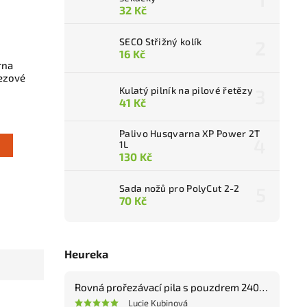
32 Kč
SECO Střižný kolík
16 Kč
rna
řezové
Kulatý pilník na pilové řetězy
41 Kč
Palivo Husqvarna XP Power 2T
1L
130 Kč
Sada nožů pro PolyCut 2-2
70 Kč
Heureka
Rovná prořezávací pila s pouzdrem 240 mm
Lucie Kubinová