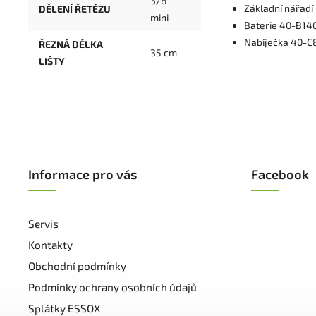
3/8"
Základní nářadí
DĚLENÍ ŘETĚZU
mini
Baterie 40-B14
Nabíječka 40-C
ŘEZNÁ DÉLKA
35 cm
LIŠTY
Informace pro vás
Facebook
Servis
Kontakty
Obchodní podmínky
Podmínky ochrany osobních údajů
Splátky ESSOX