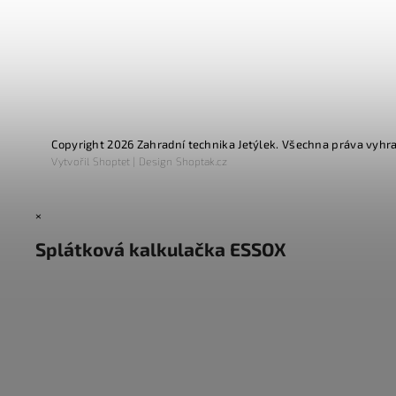
Copyright 2026
Zahradní technika Jetýlek
. Všechna práva vyhr
Vytvořil
Shoptet
| Design
Shoptak.cz
×
Splátková kalkulačka ESSOX