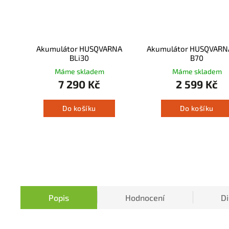
Akumulátor HUSQVARNA
Akumulátor HUSQVARN
BLi30
B70
Máme skladem
Máme skladem
7 290 Kč
2 599 Kč
Do košíku
Do košíku
Popis
Hodnocení
D