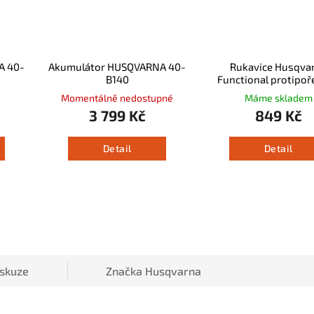
A 40-
Akumulátor HUSQVARNA 40-
Rukavice Husqva
B140
Functional protipo
Momentálně nedostupné
Máme skladem
3 799 Kč
849 Kč
Detail
Detail
iskuze
Značka
Husqvarna