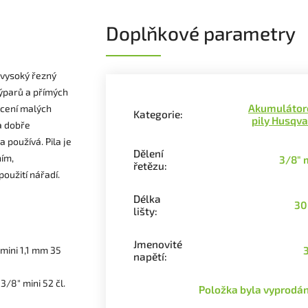
Doplňkové parametry
 vysoký řezný
výparů a přímých
Akumulátor
ácení malých
Kategorie
:
pily Husqv
a dobře
 používá. Pila je
Dělení
ím,
3/8" 
řetězu
:
oužití nářadí.
Délka
30
lišty
:
Jmenovité
 mini 1,1 mm 35
napětí
:
 3/8" mini 52 čl.
Položka byla vyprod