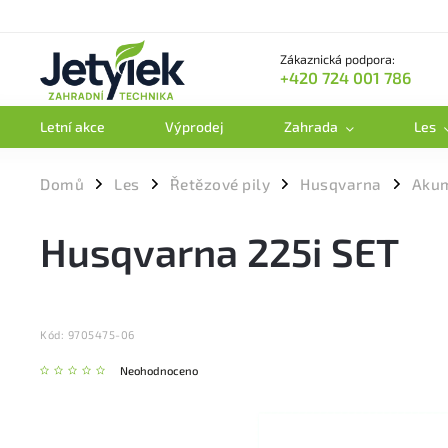
Zákaznická podpora:
+420 724 001 786
Letní akce
Výprodej
Zahrada
Les
Domů
Les
Řetězové pily
Husqvarna
Akum
/
/
/
/
Husqvarna 225i SET
Kód:
9705475-06
Neohodnoceno