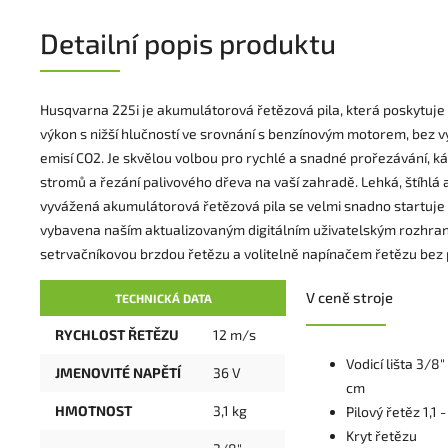
Detailní popis produktu
Husqvarna 225i je akumulátorová řetězová pila, která poskytuje
výkon s nižší hlučností ve srovnání s benzínovým motorem, bez 
emisí CO2. Je skvělou volbou pro rychlé a snadné prořezávání, k
stromů a řezání palivového dřeva na vaší zahradě. Lehká, štíhlá 
vyvážená akumulátorová řetězová pila se velmi snadno startuje a
vybavena naším aktualizovaným digitálním uživatelským rozhran
setrvačníkovou brzdou řetězu a volitelně napínačem řetězu bez p
V ceně stroje
TECHNICKÁ DATA
RYCHLOST ŘETĚZU
12 m/s
Vodicí lišta 3/8"
JMENOVITÉ NAPĚTÍ
36 V
cm
HMOTNOST
3,1 kg
Pilový řetěz 1,1 -
Kryt řetězu