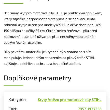
Ochranný kryt pro motorové pily STIHL je praktickým doplňkem,
který zajišťuje bezpečnost při přepravě a skladování. Tento
robustní kryt je určen pro modely MS 151 a dříve dostupnou MS
150 s lištou do délky 25 cm. Chrání nejen řetězovou pilu před
poškozením, ale také uživatele před nechtěným poraněním
ostrým řezným ústrojím.
Díky pevnému materiálu je kryt odolný a snadno se s ním
manipuluje. Jednoduchým nasazením na pilový řetěz STIHL
zajišťuje spolehlivou ochranu a bezpečné uložení.
Doplňkové parametry
Kategorie
:
Kryty řetězu pro motorové pily STIHL
EAN
:
795711937355