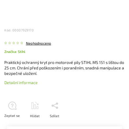
Kód:
00007929170
Neohodnoceno
Značka:
Stihl
Praktický ochranný kryt pro motorové pily STIHL MS 151 s lištou do
25 cm. Chrání před poškozením i poraněním, snadná manipulace a
bezpečné uložení.
Detailní informace
Zeptat se
Hlídat
Sdílet