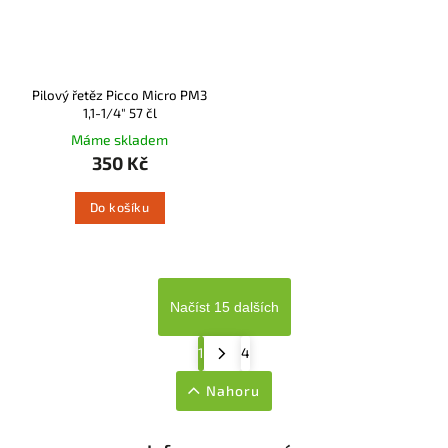
Pilový řetěz Picco Micro PM3
1,1-1/4" 57 čl
Máme skladem
350 Kč
Do košíku
Načíst 15 dalších
1
4
Nahoru