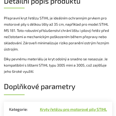
Detailní popis produktu
Přepravní kryt řetězu STIHL je ideálním ochranným prvkem pro
motorové pily s délkou lišty až 35 cm, například pro model STIHL
MS 181. Toto robustní příslušenství chrání lištu i pilový řetěz před
nečistotami a mechanickým poškozením během přepravy nebo
skladování. Zároveň minimalizuje riziko poranění ostrým řezným
ústrojím.
Díky pevnému materiálu je kryt odolný a snadno se nasazuje. Je
kompatibilní s lištami STIHL typu 3005 mini a 3005, což zajišťuje
jeho široké využití.
Doplňkové parametry
Kategorie
:
Kryty řetězu pro motorové pily STIHL