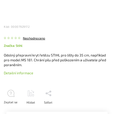
Kód:
00007929172
Neohodnoceno
Značka:
Stihl
Odolný přepravní kryt řetězu STIHL pro lišty do 35 cm, například
pro model MS 181. Chrání pilu před poškozením a uživatele před
poraněním.
Detailní informace
Zeptat se
Hlídat
Sdílet