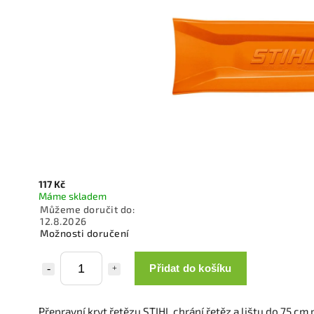
117 Kč
Máme skladem
Můžeme doručit do:
12.8.2026
Možnosti doručení
Přidat do košíku
Přepravní kryt řetězu STIHL chrání řetěz a lištu do 75 cm 