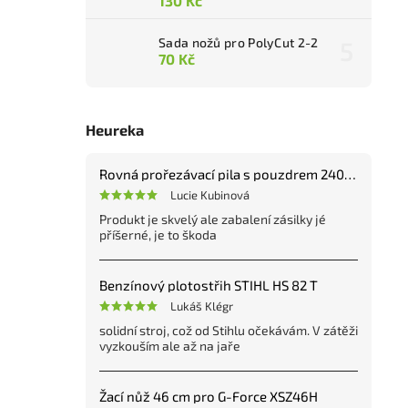
130 Kč
Sada nožů pro PolyCut 2-2
70 Kč
Heureka
Rovná prořezávací pila s pouzdrem 240 mm
Lucie Kubinová
Produkt je skvelý ale zabalení zásilky jé
příšerné, je to škoda
Benzínový plotostřih STIHL HS 82 T
Lukáš Klégr
solidní stroj, což od Stihlu očekávám. V zátěži
vyzkouším ale až na jaře
Žací nůž 46 cm pro G-Force XSZ46H