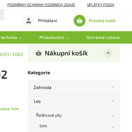
PODMÍNKY OCHRANY OSOBNÍCH ÚDAJŮ
SPLÁTKY ESSOX
Prázdný košík
Přihlášení
Nákupní
košík
 technika
Příslušenství
Ochranné vybavení
Nákupní košík
m 3003/3002
02
Kategorie
Zahrada
Les
načka:
Stihl
Řetězové pily
Stihl