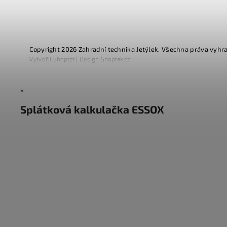
Copyright 2026
Zahradní technika Jetýlek
. Všechna práva vyhr
Vytvořil
Shoptet
| Design
Shoptak.cz
×
Splátková kalkulačka ESSOX