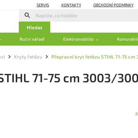
SERVIS
KONTAKTY
OBCHODNÍ PODMÍNKY
Hledat
Ruční nářadí
Elektromobilita
Komunální
tví
Kryty řetězu
Přepravní kryt řetězu STIHL 71-75 c
/
/
 STIHL 71-75 cm 3003/30
Z