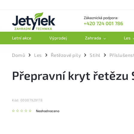
Zákaznická podpora:
+420 724 001 786
Letní akce
Výprodej
Zahrada
Les
Domů
Les
Řetězové pily
Stihl
Příslušens
/
/
/
/
Přepravní kryt řetězu
Kód:
00007929178
Neohodnoceno