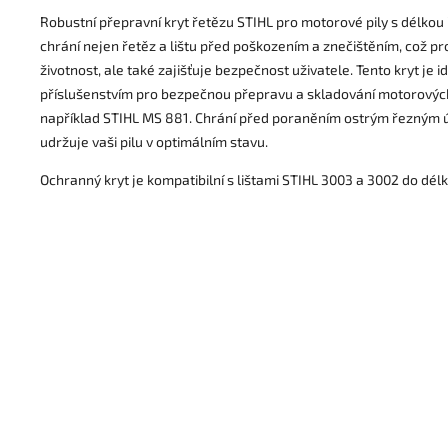
Robustní přepravní kryt řetězu STIHL pro motorové pily s délkou
chrání nejen řetěz a lištu před poškozením a znečištěním, což pr
životnost, ale také zajišťuje bezpečnost uživatele. Tento kryt je 
příslušenstvím pro bezpečnou přepravu a skladování motorových 
například STIHL MS 881. Chrání před poraněním ostrým řezným ú
udržuje vaši pilu v optimálním stavu.
Ochranný kryt je kompatibilní s lištami STIHL 3003 a 3002 do délk