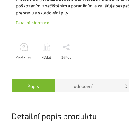
poškozením, znečištěním a poraněním, a zajišťuje bezp
přepravu a skladování pily.
Detailní informace
Zeptat se
Hlídat
Sdílet
Popis
Hodnocení
D
Detailní popis produktu