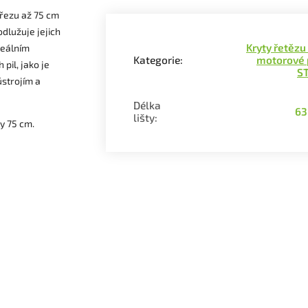
 řezu až 75 cm
odlužuje jejich
Kryty řetězu
ideálním
Kategorie
:
motorové 
pil, jako je
ST
strojím a
Délka
63
lišty
:
y 75 cm.