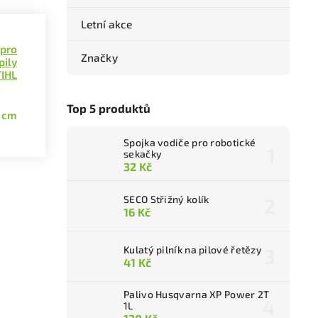
Letní akce
 pro
Značky
pily
IHL
Top 5 produktů
 cm
Spojka vodiče pro robotické
sekačky
32 Kč
SECO Střižný kolík
16 Kč
Kulatý pilník na pilové řetězy
41 Kč
Palivo Husqvarna XP Power 2T
1L