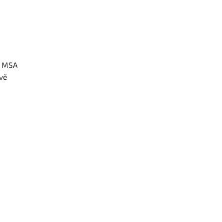
L MSA
avě