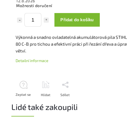
12.8.2026
Možnosti doručení
Přidat do košíku
Výkonná a snadno ovladatelná akumulátorová pila STIH
80 C-B pro tichou a efektivní práci při řezání dřeva a úpr
větví.
Detailní informace
Zeptat se
Hlídat
Sdílet
Lidé také zakoupili