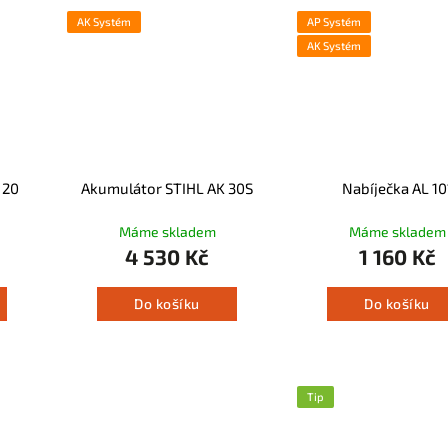
AK Systém
AP Systém
AK Systém
 20
Akumulátor STIHL AK 30S
Nabíječka AL 10
Máme skladem
Máme skladem
4 530 Kč
1 160 Kč
Do košíku
Do košíku
Tip