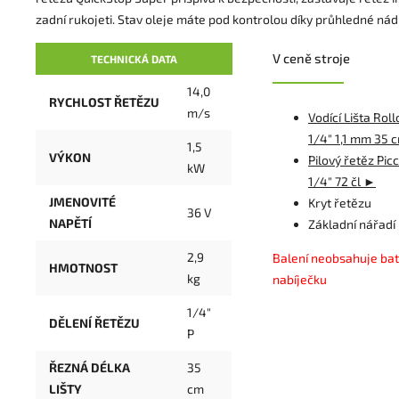
zadní rukojeti. Stav oleje máte pod kontrolou díky průhledné nádr
V ceně stroje
TECHNICKÁ DATA
14,0
RYCHLOST ŘETĚZU
m/s
Vodící Lišta Rol
1/4" 1,1 mm 35 
1,5
VÝKON
Pilový řetěz Pic
kW
1/4" 72 čl ►
JMENOVITÉ
Kryt řetězu
36 V
NAPĚTÍ
Základní nářadí
2,9
Balení neobsahuje bate
HMOTNOST
kg
nabíječku
1/4"
DĚLENÍ ŘETĚZU
P
ŘEZNÁ DÉLKA
35
LIŠTY
cm