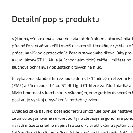
Detailní popis produktu
Výkonná, všestranná a snadno ovladatelná akumulátorová pila, i
přesné řezání větví, keřů i menších stromů. Umožňuje rychlé a efe
práce, například opracování či řezání stavebního dřeva. Díky pro
akumulátory STIHL AK je její chod velmi tichý, takže ji můžete po
sluchové ochrany, i v oblastech citlivých na hluk.
Je vybavena standardní řeznou sadou s 1/4“ pilovým řetězem Pi
(PM3) a 35cm vodicí lištou STIHL Light 01, které zajišťují hladké a
Nízká hmotnost v kombinaci s výkonným, energeticky úsporným
poskytuje vynikající vyvážení a potřebný výkon.
Ovládací páka s funkcí potenciometru umožňuje plynulé nastaven
zatímco pogumovaná rukojeť Softgrip zlepšuje ergonomii a pohodl
nářadí můžete snadno napínat řetěz díky praktickému systému, 
řetězu QuickStop Super přispívá k bezpečnosti, zastavuje řetěz 