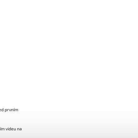
řed prvním
ím videu na