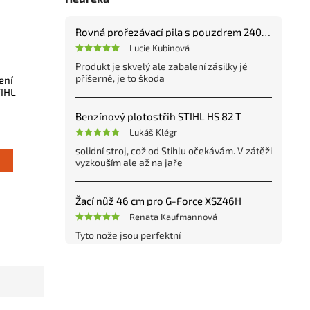
Rovná prořezávací pila s pouzdrem 240 mm
Lucie Kubinová
Produkt je skvelý ale zabalení zásilky jé
příšerné, je to škoda
ení
TIHL
Benzínový plotostřih STIHL HS 82 T
Lukáš Klégr
solidní stroj, což od Stihlu očekávám. V zátěži
vyzkouším ale až na jaře
Žací nůž 46 cm pro G-Force XSZ46H
Renata Kaufmannová
Tyto nože jsou perfektní