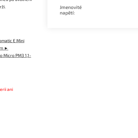
ži.
Jmenovité
napětí
:
lomatic E Mini
cm ►
co Micro PM3 1,1-
rii ani