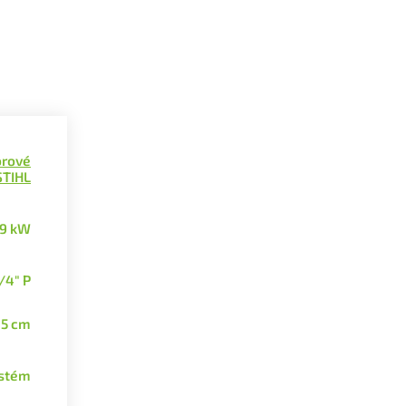
rové
STIHL
1,9 kW
/4" P
35 cm
ystém