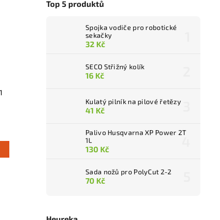
Top 5 produktů
Spojka vodiče pro robotické
sekačky
32 Kč
SECO Střižný kolík
16 Kč
1
Kulatý pilník na pilové řetězy
41 Kč
Palivo Husqvarna XP Power 2T
1L
130 Kč
Sada nožů pro PolyCut 2-2
70 Kč
Heureka