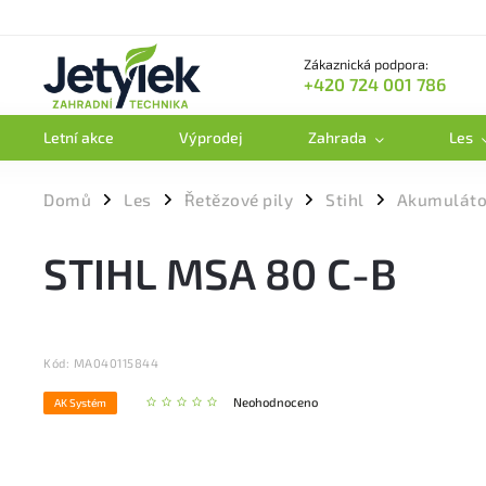
Zákaznická podpora:
+420 724 001 786
Letní akce
Výprodej
Zahrada
Les
Domů
Les
Řetězové pily
Stihl
Akumulátor
/
/
/
/
STIHL MSA 80 C-B
Kód:
MA040115844
Neohodnoceno
AK Systém