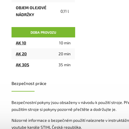
OBJEM OLEJOVÉ
0,11 l
NÁDRŽKY
DOBA PROVOZU
AK 10
10 min
AK 20
20 min
AK 30S
35 min
Bezpečnost práce
Bezpečnostní pokyny jsou obsaženy v návodu k použití stroje. P
použitím stroje si pokyny pozorně přečtěte a dodržujte je.
Názorné informace o bezpečném použití naleznete v instruktážn
youtube kanále STIHL Česká republika.