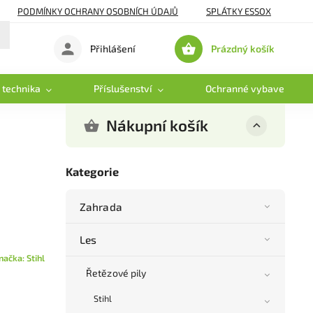
PODMÍNKY OCHRANY OSOBNÍCH ÚDAJŮ
SPLÁTKY ESSOX
Prázdný košík
Přihlášení
Nákupní
košík
 technika
Příslušenství
Ochranné vybavení
Nákupní košík
Kategorie
Zahrada
Les
načka:
Stihl
Řetězové pily
Stihl