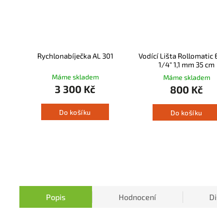
Rychlonabíječka AL 301
Vodící Lišta Rollomatic 
1/4" 1,1 mm 35 cm
Máme skladem
Máme skladem
3 300 Kč
800 Kč
Do košíku
Do košíku
Popis
Hodnocení
D