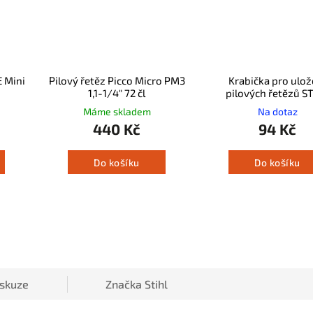
E Mini
Pilový řetěz Picco Micro PM3
Krabička pro ulož
1,1-1/4" 72 čl
pilových řetězů S
Máme skladem
Na dotaz
440 Kč
94 Kč
Do košíku
Do košíku
iskuze
Značka
Stihl