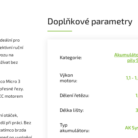
Doplňkové parametry
deální pro
ktivní ruční
Akumuláto
vozu na
Kategorie
:
pily 
užívat bez
Výkon
1,1 - 
motoru
:
cco Micro 3
 přesné řezy.
Dělení řetězu
:
1
 EC motorem
Délka lišty
:
í otáček,
í při práci. Bez
Typ
AK S
zatímco brzda
akumulátoru
:
ihned po uvolnění